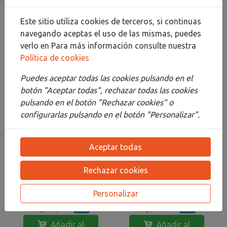
Este sitio utiliza cookies de terceros, si continuas
Bloc Enc Promo 24x32
Cuad 14,8x21 34H
navegando aceptas el uso de las mismas, puedes
12H Canson Montval
Canson XL Aquarelle
Fino 300g + Godet Aq
Fino 300g
verlo en
Para más información consulte nuestra
9,90 €
10,50 €
Política de cookies
Añadir al
Añadir al
Puedes aceptar todas las cookies pulsando en el
carrito
carrito
botón "Aceptar todas", rechazar todas las cookies
pulsando en el botón "Rechazar cookies" o
configurarlas pulsando en el botón "Personalizar".
Aceptar todas
Rechazar cookies
Bloc Canson 29,7X42
XL BRISTOL A3 180GR
30H XL Aquarelle Fino
Personalizar
300g
14,00 €
14,07 €
25 %
25 %
18,67 €
18,76 €
Añadir al
Añadir al