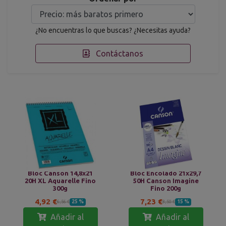
¿No encuentras lo que buscas? ¿Necesitas ayuda?
Contáctanos
Bloc Canson 14,8x21
Bloc Encolado 21x29,7
20H XL Aquarelle Fino
50H Canson Imagine
300g
Fino 200g
4,92 €
7,23 €
25 %
15 %
6,56 €
8,50 €
Añadir al
Añadir al