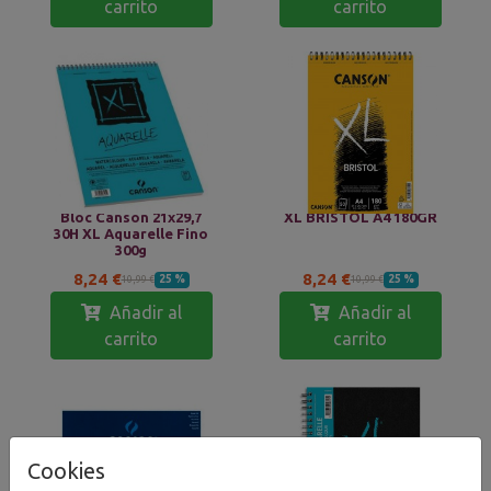
carrito
carrito
Bloc Canson 21x29,7
XL BRISTOL A4 180GR
30H XL Aquarelle Fino
300g
8,24 €
8,24 €
25 %
25 %
10,99 €
10,99 €
Añadir al
Añadir al
carrito
carrito
Cookies