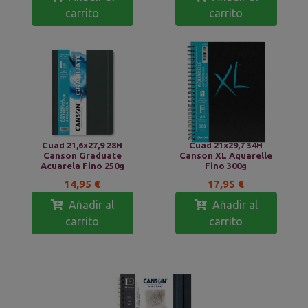
carrito
carrito
Cuad 21,6x27,9 28H
Cuad 21x29,7 34H
Canson Graduate
Canson XL Aquarelle
Acuarela Fino 250g
Fino 300g
14,95 €
17,95 €
Añadir al
Añadir al
carrito
carrito