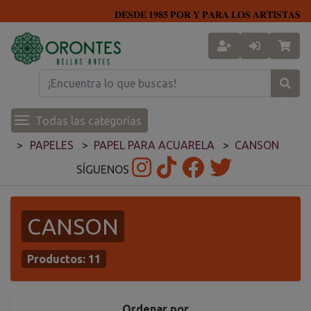
𝐃𝐄𝐒𝐃𝐄 𝟏𝟗𝟖𝟓 𝐏𝐎𝐑 𝐘 𝐏𝐀𝐑𝐀 𝐋𝐎𝐒 𝐀𝐑𝐓𝐈𝐒𝐓𝐀𝐒
Todas las categorías
PAPELES
PAPEL PARA ACUARELA
CANSON
SÍGUENOS
CANSON
Productos:
11
Ordenar por