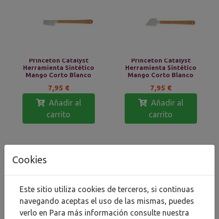
Princeton Catalyst
Princeton Catalyst
Herramienta Sintético
Herramienta Sintético
Mango Corto Blanco
Mango Corto Blanco
7,95 €
7,95 €
Añadir al
Añadir al
carrito
carrito
Cookies
Este sitio utiliza cookies de terceros, si continuas
navegando aceptas el uso de las mismas, puedes
Princeton Catalyst
Princeton Catalyst
verlo en
Para más información consulte nuestra
Herramienta Sintético
Herramienta Sintético