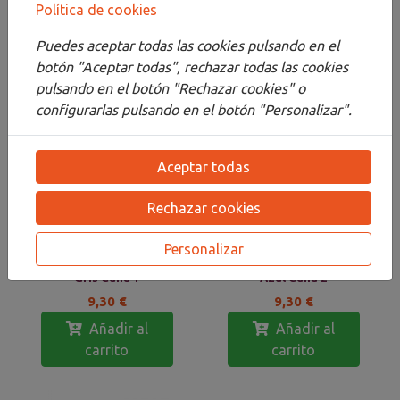
Mango Corto Blanco
Mango Corto Blanco
Política de cookies
7,95 €
7,95 €
Puedes aceptar todas las cookies pulsando en el
Añadir al
Añadir al
botón "Aceptar todas", rechazar todas las cookies
carrito
carrito
pulsando en el botón "Rechazar cookies" o
configurarlas pulsando en el botón "Personalizar".
Aceptar todas
Rechazar cookies
Personalizar
Princeton Catalyst
Princeton Catalyst
Herramienta Sintético
Herramienta Sintético
Gris Cuña 1
Azul Cuña 2
9,30 €
9,30 €
Añadir al
Añadir al
carrito
carrito