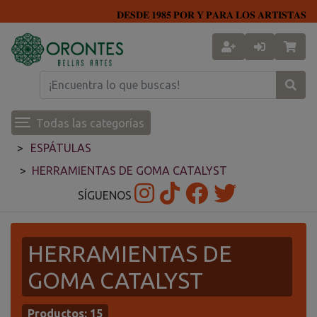
𝐃𝐄𝐒𝐃𝐄 𝟏𝟗𝟖𝟓 𝐏𝐎𝐑 𝐘 𝐏𝐀𝐑𝐀 𝐋𝐎𝐒 𝐀𝐑𝐓𝐈𝐒𝐓𝐀𝐒
Todas las categorías
ESPÁTULAS
HERRAMIENTAS DE GOMA CATALYST
SÍGUENOS
HERRAMIENTAS DE
GOMA CATALYST
Productos:
15