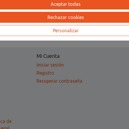
no)
genuino S-8 15ml
Af
Aceptar todas
95,00 €
Rechazar cookies
Personalizar
Mi Cuenta
Iniciar sesión
Registro
Recuperar contraseña
ica de
Legal