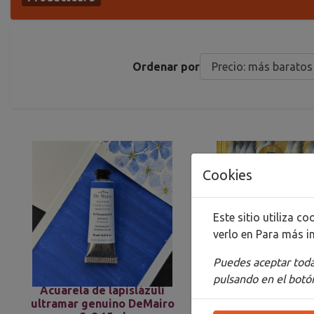
Ordenar por
Cookies
Este sitio utiliza 
verlo en
Para más i
Puedes aceptar todas
pulsando en el botón
Acuarela de lapislázuli
Gouache de lapi
ultramar genuino DeMairo
ultramar 15ML S