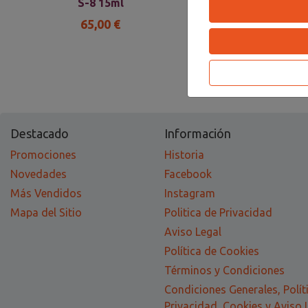
S-8 15ml
(Hecho a ma
65,00 €
65,00 €
Destacado
Información
Promociones
Historia
Novedades
Facebook
Más Vendidos
Instagram
Mapa del Sitio
Politica de Privacidad
Aviso Legal
Política de Cookies
Términos y Condiciones
Condiciones Generales, Polít
Privacidad, Cookies y Aviso 