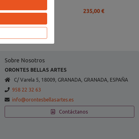
ganistan 30gr
139,90 €
235,00 €
Sobre Nosotros
ORONTES BELLAS ARTES
C/ Varela 5, 18009, GRANADA, GRANADA, ESPAÑA
958 22 32 63
info@orontesbellasartes.es
Contáctanos