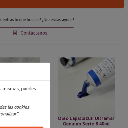
uentras lo que buscas? ¿Necesitas ayuda?
Contáctanos
las mismas, puedes
das las cookies
onalizar".
mento en polvo
Oleo Lapislazuli Ultramar
co Lapislázuli de
Genuino Serie 8 40ml