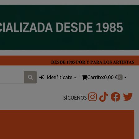
𝐃𝐄𝐒𝐃𝐄 𝟏𝟗𝟖𝟓 𝐏𝐎𝐑 𝐘 𝐏𝐀𝐑𝐀 𝐋𝐎𝐒 𝐀𝐑𝐓𝐈𝐒𝐓𝐀𝐒
Idenfitícate
Carrito:
0,00 €
0
SÍGUENOS