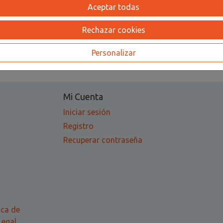
8
10
Aceptar todas
41,60 €
52,30 €
Rechazar cookies
Personalizar
Mi Cuenta
Iniciar sesión
Registro
Recuperar contraseña
ica de
Legal