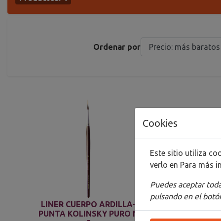
Ordenar por
Cookies
Este sitio utiliza 
verlo en
Para más i
Puedes aceptar todas
pulsando en el botón
LINER CUERPO ARDILLA-
LIN
PUNTA KOLINSKY PURO N
PUNT