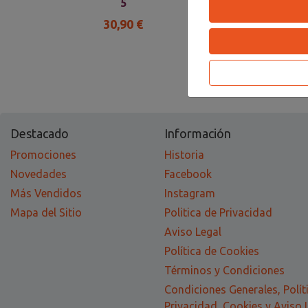
5
30,90 €
Destacado
Información
Promociones
Historia
Novedades
Facebook
Más Vendidos
Instagram
Mapa del Sitio
Politica de Privacidad
Aviso Legal
Política de Cookies
Términos y Condiciones
Condiciones Generales, Polít
Privacidad, Cookies y Aviso 