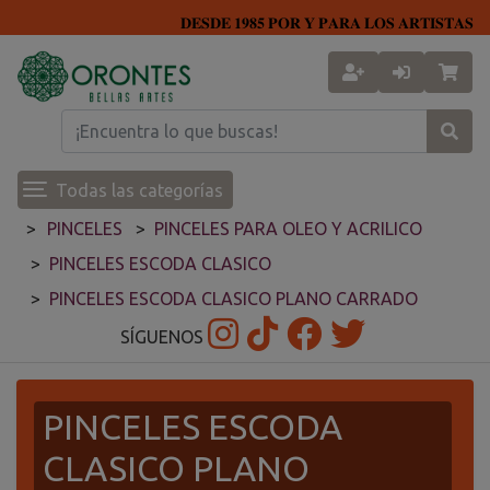
𝐃𝐄𝐒𝐃𝐄 𝟏𝟗𝟖𝟓 𝐏𝐎𝐑 𝐘 𝐏𝐀𝐑𝐀 𝐋𝐎𝐒 𝐀𝐑𝐓𝐈𝐒𝐓𝐀𝐒
Todas las categorías
PINCELES
PINCELES PARA OLEO Y ACRILICO
PINCELES ESCODA CLASICO
PINCELES ESCODA CLASICO PLANO CARRADO
SÍGUENOS
PINCELES ESCODA
CLASICO PLANO