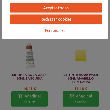
LB TINTA AQUA WASH
LB TINTA AQUA WASH
60ML VERDE
60ML BLANCO NIEVE
Aceptar todas
ESMERALDA
TI
15,28 €
15,28 €
Rechazar cookies
Añadir al
Añadir al
carrito
carrito
Personalizar
LB TINTA AQUA WASH
LB TINTA AQUA WASH
60ML SANGUINA
60ML AMARILLO
PRIMAVERA
16,43 €
18,18 €
Añadir al
Añadir al
carrito
carrito