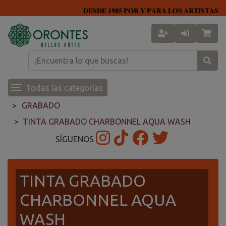
𝐃𝐄𝐒𝐃𝐄 𝟏𝟗𝟖𝟓 𝐏𝐎𝐑 𝐘 𝐏𝐀𝐑𝐀 𝐋𝐎𝐒 𝐀𝐑𝐓𝐈𝐒𝐓𝐀𝐒
Todas las categorías
GRABADO
TINTA GRABADO CHARBONNEL AQUA WASH
SÍGUENOS
TINTA GRABADO
CHARBONNEL AQUA
WASH