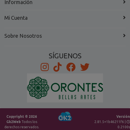
Información
Mi Cuenta
Sobre Nosotros
SÍGUENOS
Copyright © 2026
Versión
Gk2Web
Todos los
2.81.5+1b46211f6 |
derechos reservados.
0.2100s