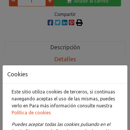
Añadir al carrito
Compartir
Descripción
Detalles
Adjuntos
Cookies
Opiniones
Este sitio utiliza cookies de terceros, si continuas
Carpeta de dibujo con 10 papeles de acuarela Grano
navegando aceptas el uso de las mismas, puedes
fino 300gr Arches 61x81cm
verlo en
Para más información consulte nuestra
Política de cookies
Portafolios con 10 papeles edición limitada.
Las carpetas de dibujo son un producto
Puedes aceptar todas las cookies pulsando en el
imprescindible para cualquier artista, ya sea