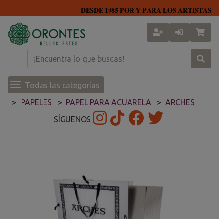
𝐃𝐄𝐒𝐃𝐄 𝟏𝟗𝟖𝟓 𝐏𝐎𝐑 𝐘 𝐏𝐀𝐑𝐀 𝐋𝐎𝐒 𝐀𝐑𝐓𝐈𝐒𝐓𝐀𝐒
Todas las categorías
PAPELES
PAPEL PARA ACUARELA
ARCHES
SÍGUENOS