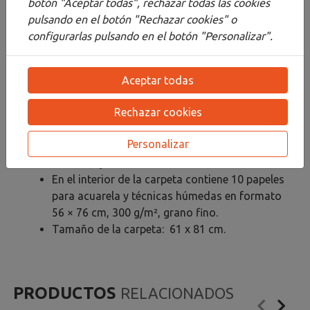
botón "Aceptar todas", rechazar todas las cookies
estudiante, aficionado o profesional.
pulsando en el botón "Rechazar cookies" o
Perfectos para el almacenamiento, la
configurarlas pulsando en el botón "Personalizar".
conservación y el transporte de todas las
creaciones, garantizan una protección óptima
gracias a su papel interior sin ácido.
Aceptar todas
Carpeta de cartón duro con asas y lazos
Rechazar cookies
negros de tela.
Fabricado en cartón rígido de 2,5 mm de
Personalizar
espesor, ofrece una protección fiable contra
dobleces y daños.
En el interior de la carpeta contiene 10 papeles
para acuarela y técnicas húmedas en formato
56 × 76 cm, 300 g/m², grano fino.
Tamaño de la carpeta: 61 x 81 cm.
PRODUCTOS
RELACIONADOS