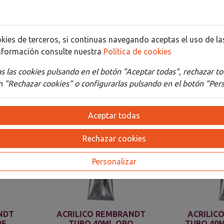
Detalles
Adjuntos
cookies de terceros, si continuas navegando aceptas el uso de 
nformación consulte nuestra
Política de cookies
 las cookies pulsando en el botón "Aceptar todas", rechazar to
 "Rechazar cookies" o configurarlas pulsando en el botón "Pers
Aceptar todas
Rechazar cookies
Personalizar
NDT
ACRILICO REMBRANDT
ACRILIC
RE
TUBO 40ML ORO
TUBO 40