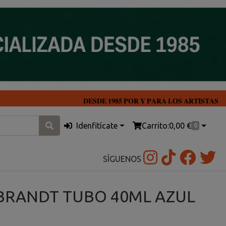
𝐃𝐄𝐒𝐃𝐄 𝟏𝟗𝟖𝟓 𝐏𝐎𝐑 𝐘 𝐏𝐀𝐑𝐀 𝐋𝐎𝐒 𝐀𝐑𝐓𝐈𝐒𝐓𝐀𝐒
Idenfitícate
Carrito:
0,00 €
0
SÍGUENOS
BRANDT TUBO 40ML AZUL