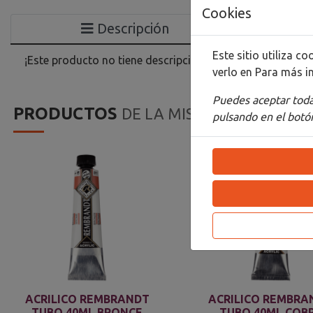
Cookies
Descripción
Este sitio utiliza 
¡Este producto no tiene descripción!
verlo en
Para más i
Puedes aceptar todas
PRODUCTOS
DE LA MISMA CATEGORIA
pulsando en el botón
ACRILICO REMBRANDT
ACRILICO REMBRA
TUBO 40ML BRONCE
TUBO 40ML COB