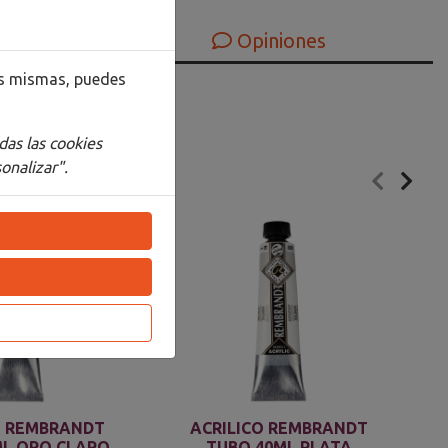
Opiniones
las mismas, puedes
das las cookies
onalizar".
O REMBRANDT
ACRILICO REMBRANDT
ML ORO CLARO
TUBO 40ML PLATA