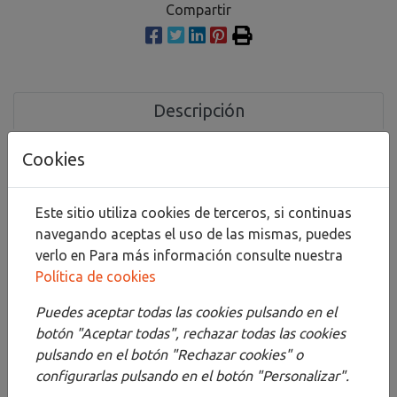
Compartir
Descripción
Detalles
Cookies
Adjuntos
Este sitio utiliza cookies de terceros, si continuas
Opiniones
navegando aceptas el uso de las mismas, puedes
verlo en
Para más información consulte nuestra
El afilador de punta larga de dos pasos Blackwing
Política de cookies
crea una punta larga y resistente mediante un
proceso de afilado de dos pasos. El primer orificio
Puedes aceptar todas las cookies pulsando en el
afila la madera y el segundo afila con precisión el
botón "Aceptar todas", rechazar todas las cookies
núcleo de grafito, lo que resulta en una punta fuerte
pulsando en el botón "Rechazar cookies" o
y afilada, resistente a las roturas.
configurarlas pulsando en el botón "Personalizar".