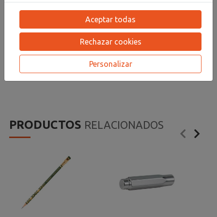
Cada afilador presenta un diseño ergonómico con
acabado mate de goma para un mejor agarre y
Aceptar todas
cuchillas de acero alemán de alta calidad. Tiene
capacidad para tres afilados nuevos antes de
Rechazar cookies
vaciarlo. Disponible en 3 colores: negro, blanco o
gris.
Personalizar
PRODUCTOS
RELACIONADOS