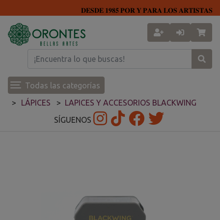
𝐃𝐄𝐒𝐃𝐄 𝟏𝟗𝟖𝟓 𝐏𝐎𝐑 𝐘 𝐏𝐀𝐑𝐀 𝐋𝐎𝐒 𝐀𝐑𝐓𝐈𝐒𝐓𝐀𝐒
Todas las categorías
LÁPICES
LAPICES Y ACCESORIOS BLACKWING
SÍGUENOS