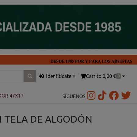
𝐃𝐄𝐒𝐃𝐄 𝟏𝟗𝟖𝟓 𝐏𝐎𝐑 𝐘 𝐏𝐀𝐑𝐀 𝐋𝐎𝐒 𝐀𝐑𝐓𝐈𝐒𝐓𝐀𝐒
Idenfitícate
Carrito:
0,00 €
0
DOR 47X17
SÍGUENOS
N TELA DE ALGODÓN