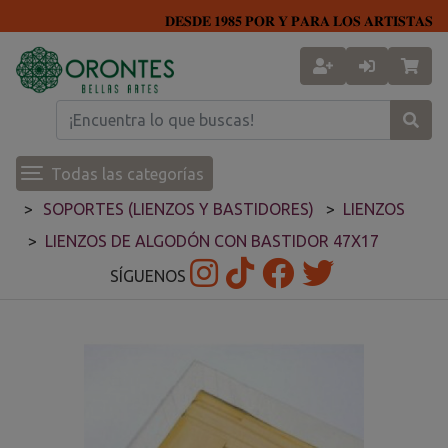
𝐃𝐄𝐒𝐃𝐄 𝟏𝟗𝟖𝟓 𝐏𝐎𝐑 𝐘 𝐏𝐀𝐑𝐀 𝐋𝐎𝐒 𝐀𝐑𝐓𝐈𝐒𝐓𝐀𝐒
Todas las categorías
SOPORTES (LIENZOS Y BASTIDORES)
LIENZOS
LIENZOS DE ALGODÓN CON BASTIDOR 47X17
SÍGUENOS