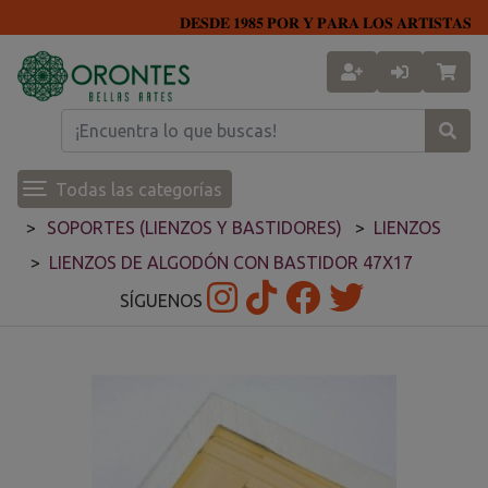
𝐃𝐄𝐒𝐃𝐄 𝟏𝟗𝟖𝟓 𝐏𝐎𝐑 𝐘 𝐏𝐀𝐑𝐀 𝐋𝐎𝐒 𝐀𝐑𝐓𝐈𝐒𝐓𝐀𝐒
Todas las categorías
SOPORTES (LIENZOS Y BASTIDORES)
LIENZOS
LIENZOS DE ALGODÓN CON BASTIDOR 47X17
SÍGUENOS