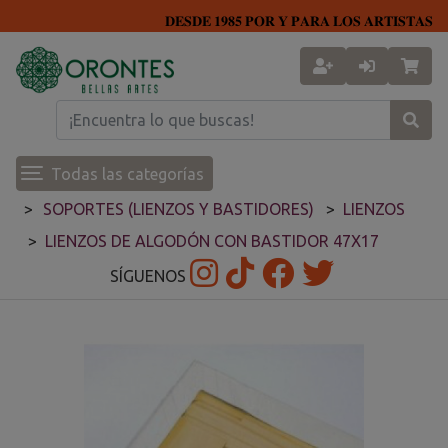
𝐃𝐄𝐒𝐃𝐄 𝟏𝟗𝟖𝟓 𝐏𝐎𝐑 𝐘 𝐏𝐀𝐑𝐀 𝐋𝐎𝐒 𝐀𝐑𝐓𝐈𝐒𝐓𝐀𝐒
Todas las categorías
SOPORTES (LIENZOS Y BASTIDORES)
LIENZOS
LIENZOS DE ALGODÓN CON BASTIDOR 47X17
SÍGUENOS