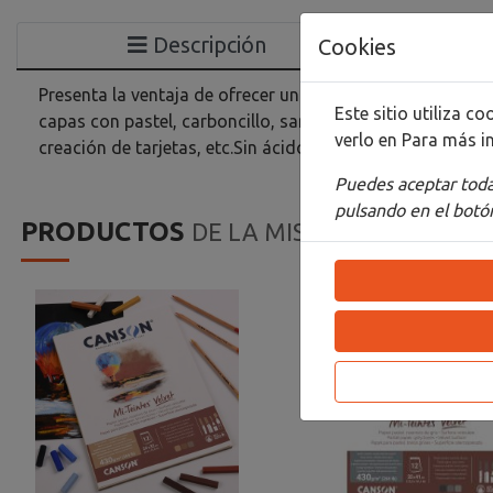
Descripción
Cookies
Presenta la ventaja de ofrecer una textura aterciopelada,
Este sitio utiliza 
capas con pastel, carboncillo, sanguina, lápiz e inclus
verlo en
Para más i
creación de tarjetas, etc.Sin ácido ni blanqueadores ópti
Puedes aceptar todas
pulsando en el botón
PRODUCTOS
DE LA MISMA CATEGORIA