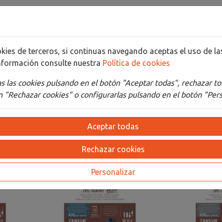
Detalles
Adjuntos
 suave y menos abrasiva para una perfecta adhesión del pigment
cookies de terceros, si continuas navegando aceptas el uso de 
o acuarelas y gouache.También es compatible con técnicas hú
nformación consulte nuestra
Política de cookies
cos.
 las cookies pulsando en el botón "Aceptar todas", rechazar to
 "Rechazar cookies" o configurarlas pulsando en el botón "Pers
Aceptar todas
Rechazar cookies
Personalizar