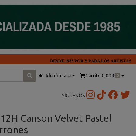
𝐃𝐄𝐒𝐃𝐄 𝟏𝟗𝟖𝟓 𝐏𝐎𝐑 𝐘 𝐏𝐀𝐑𝐀 𝐋𝐎𝐒 𝐀𝐑𝐓𝐈𝐒𝐓𝐀𝐒
Idenfitícate
Carrito:
0,00 €
0
SÍGUENOS
 12H Canson Velvet Pastel
rrones