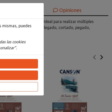
Opiniones
o. No necesita fijador.Ideal para realizar múltiples
las mismas, puedes
medas y manualidades de plegado, cortado, pegado,
das las cookies
onalizar".