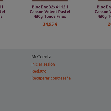
2H
Bloc Enc 32x41 12H
Bloc En
tel
Canson Velvet Pastel
Canson V
es
430g Tonos Fríos
430g T
34,95 €
2
Mi Cuenta
Iniciar sesión
Registro
Recuperar contraseña