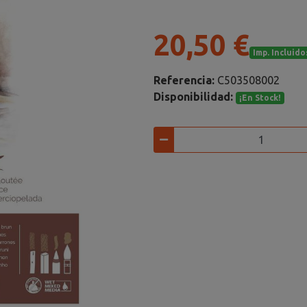
20,50 €
Imp. Incluido
Referencia:
C503508002
Disponibilidad:
¡En Stock!