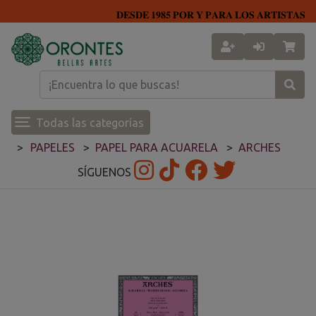
𝐃𝐄𝐒𝐃𝐄 𝟏𝟗𝟖𝟓 𝐏𝐎𝐑 𝐘 𝐏𝐀𝐑𝐀 𝐋𝐎𝐒 𝐀𝐑𝐓𝐈𝐒𝐓𝐀𝐒
Todas las categorías
PAPELES
PAPEL PARA ACUARELA
ARCHES
SÍGUENOS