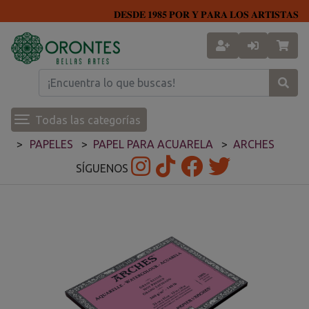
𝐃𝐄𝐒𝐃𝐄 𝟏𝟗𝟖𝟓 𝐏𝐎𝐑 𝐘 𝐏𝐀𝐑𝐀 𝐋𝐎𝐒 𝐀𝐑𝐓𝐈𝐒𝐓𝐀𝐒
Todas las categorías
PAPELES
PAPEL PARA ACUARELA
ARCHES
SÍGUENOS