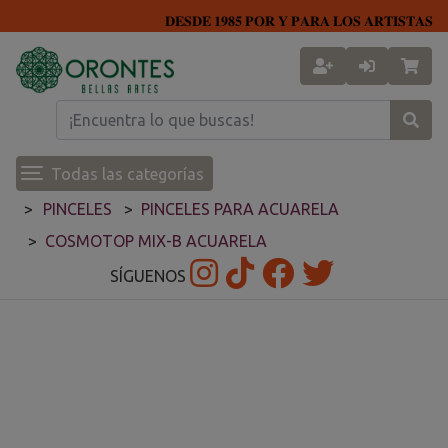
𝐃𝐄𝐒𝐃𝐄 𝟏𝟗𝟖𝟓 𝐏𝐎𝐑 𝐘 𝐏𝐀𝐑𝐀 𝐋𝐎𝐒 𝐀𝐑𝐓𝐈𝐒𝐓𝐀𝐒
Todas las categorías
PINCELES
PINCELES PARA ACUARELA
COSMOTOP MIX-B ACUARELA
SÍGUENOS