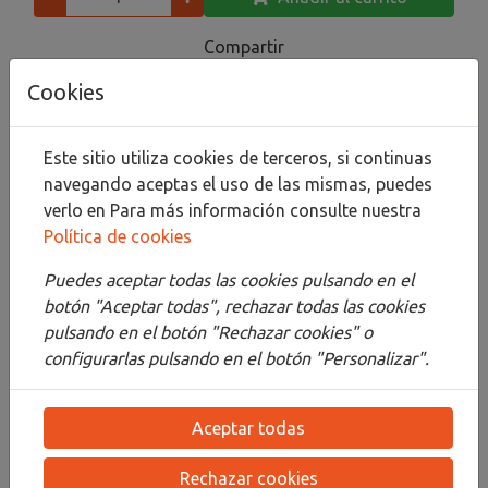
Compartir
Cookies
Este sitio utiliza cookies de terceros, si continuas
Descripción
navegando aceptas el uso de las mismas, puedes
verlo en
Para más información consulte nuestra
Detalles
Política de cookies
Adjuntos
Puedes aceptar todas las cookies pulsando en el
Opiniones
botón "Aceptar todas", rechazar todas las cookies
pulsando en el botón "Rechazar cookies" o
COSMOTOP MIX B ES UN PINCEL IDEAL PARA
configurarlas pulsando en el botón "Personalizar".
ACUARELA. FABRICADO CON PELO NATURAL Y
SINTÉTICO PROPORCIONA ALTA ABSORCION Y A
Aceptar todas
LA VEZ FIRMEZA Y NERVIO PARA MANEJAR
ADECUADAMENTE TUS TRAZOS EN ACUARELA.
Rechazar cookies
PINCELES DE ALTA CALIDAD FABRICADO EN