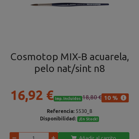
Cosmotop MIX-B acuarela,
pelo nat/sint n8
16,92 €
18,80 €
10 %
Imp. Incluidos
Referencia:
5530_8
Disponibilidad:
¡En Stock!
Añadir al carrito