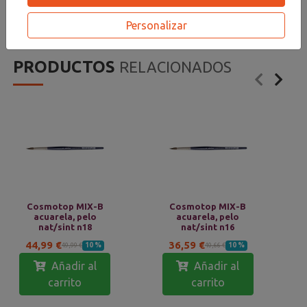
ALEMANIA
Personalizar
PRODUCTOS
RELACIONADOS
Cosmotop MIX-B
Cosmotop MIX-B
acuarela, pelo
acuarela, pelo
nat/sint n18
nat/sint n16
44,99 €
36,59 €
10 %
10 %
49,99 €
40,66 €
Añadir al
Añadir al
carrito
carrito