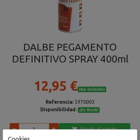
DALBE PEGAMENTO
DEFINITIVO SPRAY 400ml
12,95 €
Imp. Incluidos
Referencia:
5970003
Disponibilidad:
¡En Stock!
Añadir al carrito
Cookies