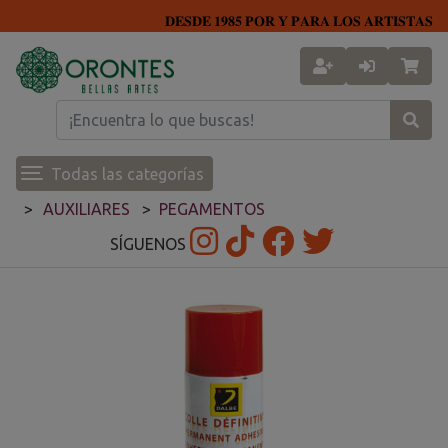
𝐃𝐄𝐒𝐃𝐄 𝟏𝟗𝟖𝟓 𝐏𝐎𝐑 𝐘 𝐏𝐀𝐑𝐀 𝐋𝐎𝐒 𝐀𝐑𝐓𝐈𝐒𝐓𝐀𝐒
Todas las categorías
AUXILIARES
PEGAMENTOS
SÍGUENOS