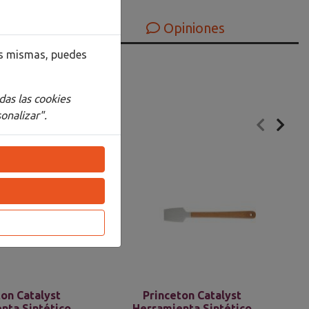
Opiniones
las mismas, puedes
das las cookies
onalizar".
ton Catalyst
Princeton Catalyst
nta Sintético
Herramienta Sintético