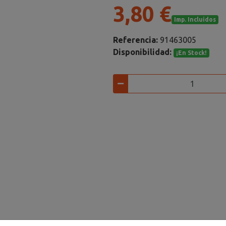
3,80 €
Imp. Incluidos
Referencia:
91463005
Disponibilidad:
¡En Stock!