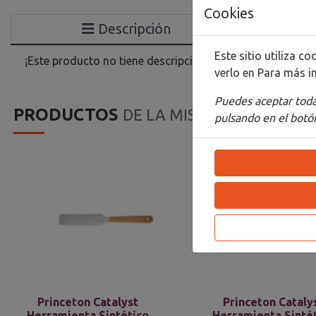
Cookies
Descripción
Este sitio utiliza 
¡Este producto no tiene descripción!
verlo en
Para más i
Puedes aceptar todas
PRODUCTOS
DE LA MISMA CATEGORIA
pulsando en el botón
Princeton Catalyst
Princeton Cataly
Herramienta Sintético
Herramienta Sinté