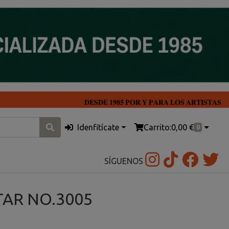
𝐃𝐄𝐒𝐃𝐄 𝟏𝟗𝟖𝟓 𝐏𝐎𝐑 𝐘 𝐏𝐀𝐑𝐀 𝐋𝐎𝐒 𝐀𝐑𝐓𝐈𝐒𝐓𝐀𝐒
Idenfitícate
Carrito:
0,00 €
0
SÍGUENOS
TAR NO.3005