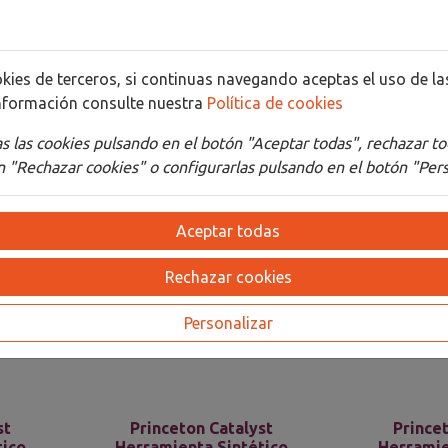
Detalles
Adjuntos
cookies de terceros, si continuas navegando aceptas el uso de 
nformación consulte nuestra
Política de cookies
 las cookies pulsando en el botón "Aceptar todas", rechazar to
 "Rechazar cookies" o configurarlas pulsando en el botón "Pers
Aceptar todas
Rechazar cookies
Personalizar
st
Princeton Catalyst
Prince
tico
Herramienta Sintético
Herramie