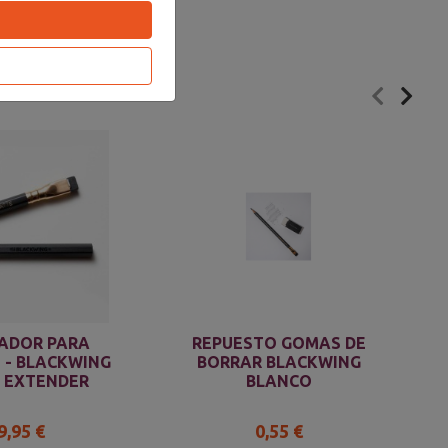
ADOR PARA
REPUESTO GOMAS DE
 - BLACKWING
BORRAR BLACKWING
L EXTENDER
BLANCO
9,95 €
0,55 €