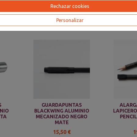
Rechazar cookies
Personalizar
S
GUARDAPUNTAS
ALARG
NIO
BLACKWING ALUMINIO
LAPICERO
ATA
MECANIZADO NEGRO
PENCI
MATE
15,50 €
1