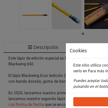
Descripción
Cookies
Este lápiz de edición especial es la cuarta entrega de nu
Blackwing 602.
Este sitio utiliza 
verlo en
Para más i
El lápiz Blackwing Eras (edición 2023) luce un diseño retr
Puedes aceptar todas
con banda dorada, goma de borrar roja,
nuestro grafit
pulsando en el botón
En 2020, lanzamos nuestro primer lápiz Eras celebrando
lanzamos nuestro segundo lápiz Eras rindiendo homenaje
con forma de flecha
que se encontraba en los lápices Bl