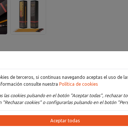
Detalles
Adjuntos
estra serie Blackwing Eras, que rinde homenaje a la herencia de
cookies de terceros, si continuas navegando aceptas el uso de 
nformación consulte nuestra
Política de cookies
o inspirado en el Van Dyke 601. Cada caja incluye 12 lápices de
 las cookies pulsando en el botón "Aceptar todas", rechazar to
o firme
y la impresión
"PULL OUT CLAMP TO LENGTHEN ERAS
 "Rechazar cookies" o configurarlas pulsando en el botón "Pers
 los 10 años del renacimiento de Blackwing con un diseño sac
 a los lápices Palomino que inspiraron el renacimiento de Bl
Aceptar todas
ackwing a mediados del siglo XX.
Todos los productos de lápiz