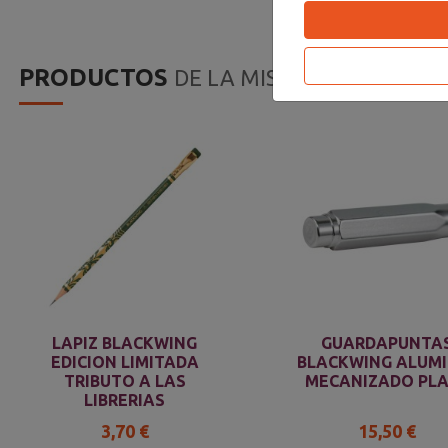
PRODUCTOS
DE LA MISMA CATEGORIA
LAPIZ BLACKWING
GUARDAPUNTA
EDICION LIMITADA
BLACKWING ALUMI
TRIBUTO A LAS
MECANIZADO PL
LIBRERIAS
3,70 €
15,50 €