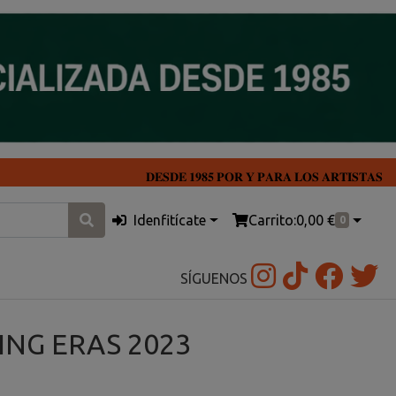
𝐃𝐄𝐒𝐃𝐄 𝟏𝟗𝟖𝟓 𝐏𝐎𝐑 𝐘 𝐏𝐀𝐑𝐀 𝐋𝐎𝐒 𝐀𝐑𝐓𝐈𝐒𝐓𝐀𝐒
Idenfitícate
Carrito:
0,00 €
0
SÍGUENOS
ING ERAS 2023