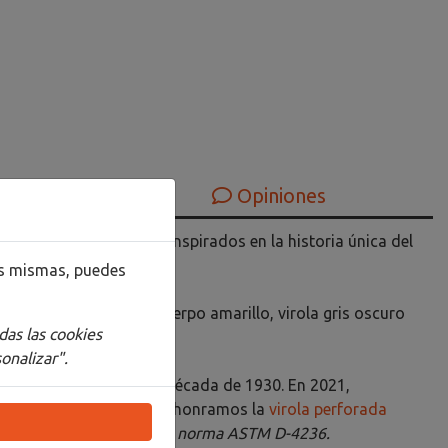
Opiniones
 Blackwing con diseños inspirados en la historia única del
las mismas, puedes
 edición especial con cuerpo amarillo, virola gris oscuro
das las cookies
ER"
.
onalizar".
ado directamente de la década de 1930. En 2021,
ackwing. Luego, en 2022, honramos la
virola perforada
 Blackwing cumplen con la norma ASTM D-4236.