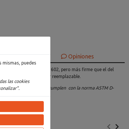
Opiniones
las mismas, puedes
ando que el del Blackwing 602, pero más firme que el del
ing y una goma de borrar reemplazable.
das las cookies
os los lápices Blackwing cumplen
con la norma ASTM D-
onalizar".