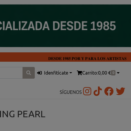
𝐃𝐄𝐒𝐃𝐄 𝟏𝟗𝟖𝟓 𝐏𝐎𝐑 𝐘 𝐏𝐀𝐑𝐀 𝐋𝐎𝐒 𝐀𝐑𝐓𝐈𝐒𝐓𝐀𝐒
Idenfitícate
Carrito:
0,00 €
0
SÍGUENOS
ING PEARL