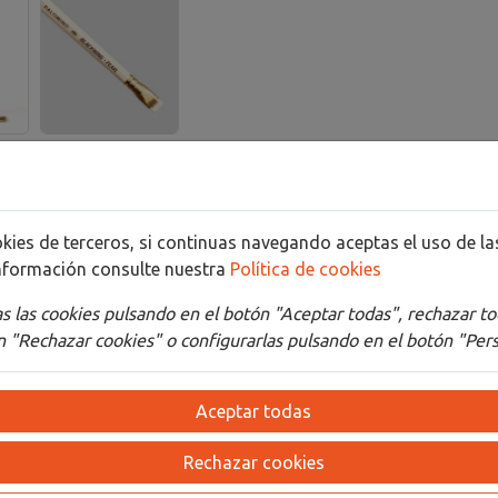
Detalles
Adjuntos
cookies de terceros, si continuas navegando aceptas el uso de 
dores, incluye un núcleo de grafito equilibrado y suave, más bl
nformación consulte nuestra
Política de cookies
 blanco, rosa o azul, nuestra icónica virola cuadrada Blackw
 las cookies pulsando en el botón "Aceptar todas", rechazar to
o de 12 unidades que también funciona como portalápices.
Tod
 "Rechazar cookies" o configurarlas pulsando en el botón "Pers
Aceptar todas
Rechazar cookies