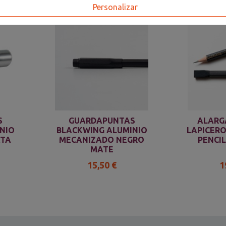
Personalizar
S
GUARDAPUNTAS
ALARG
NIO
BLACKWING ALUMINIO
LAPICERO
ATA
MECANIZADO NEGRO
PENCI
MATE
15,50 €
1