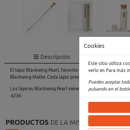
Cookies
Descripción
Este sitio utiliza 
El lápiz Blackwing Pearl, favorito de calígrafos e ilustra
verlo en
Para más i
Blackwing Matte. Cada lápiz presenta un acabado perlado
Puedes aceptar todas
Los lápices Blackwing Pearl vienen en una caja de regal
pulsando en el botón
4236.
PRODUCTOS
DE LA MISMA CATEGORIA