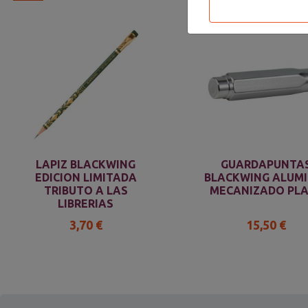
LAPIZ BLACKWING
GUARDAPUNTA
EDICION LIMITADA
BLACKWING ALUMI
TRIBUTO A LAS
MECANIZADO PL
LIBRERIAS
3,70 €
15,50 €