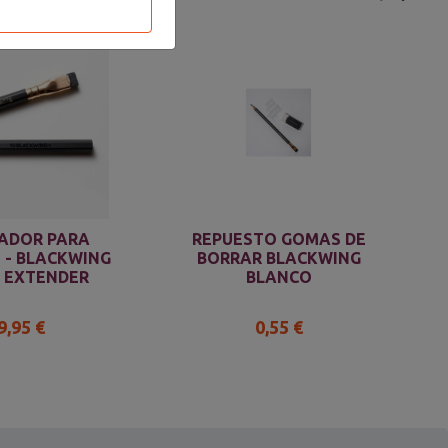
ADOR PARA
REPUESTO GOMAS DE
 - BLACKWING
BORRAR BLACKWING
L EXTENDER
BLANCO
9,95 €
0,55 €