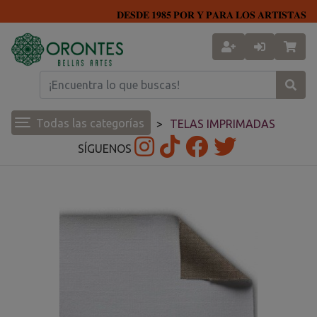
𝐃𝐄𝐒𝐃𝐄 𝟏𝟗𝟖𝟓 𝐏𝐎𝐑 𝐘 𝐏𝐀𝐑𝐀 𝐋𝐎𝐒 𝐀𝐑𝐓𝐈𝐒𝐓𝐀𝐒
Todas las categorías
TELAS IMPRIMADAS
SÍGUENOS