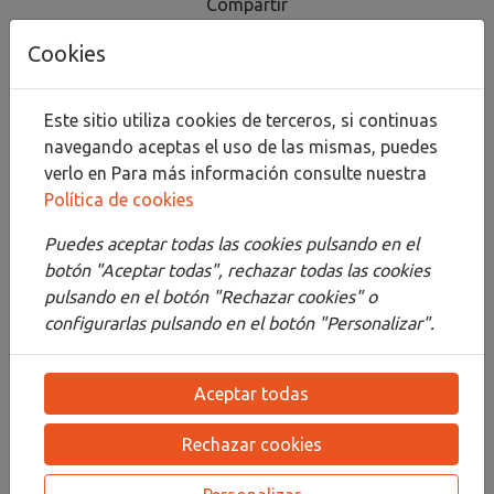
Compartir
Cookies
Este sitio utiliza cookies de terceros, si continuas
Descripción
navegando aceptas el uso de las mismas, puedes
Detalles
verlo en
Para más información consulte nuestra
Política de cookies
Adjuntos
Puedes aceptar todas las cookies pulsando en el
Opiniones
botón "Aceptar todas", rechazar todas las cookies
pulsando en el botón "Rechazar cookies" o
LINO IMPRIMADO PARA OLEO Y ACRILICO.
configurarlas pulsando en el botón "Personalizar".
LINO DE GRANO FINO. FUERTE Y RESISTENTE.
IMPRIMACIÓN UNIVERSAL, PERFECTO PARA
Aceptar todas
TÉCNICA MIXTA, ÓLEO Y ACRÍLICO. FABRICADO
POR ROYAL TALENS
Rechazar cookies