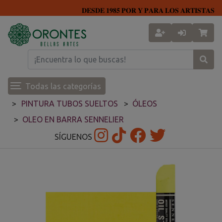
𝐃𝐄𝐒𝐃𝐄 𝟏𝟗𝟖𝟓 𝐏𝐎𝐑 𝐘 𝐏𝐀𝐑𝐀 𝐋𝐎𝐒 𝐀𝐑𝐓𝐈𝐒𝐓𝐀𝐒
Todas las categorías
PINTURA TUBOS SUELTOS
ÓLEOS
OLEO EN BARRA SENNELIER
SÍGUENOS