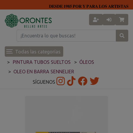
𝐃𝐄𝐒𝐃𝐄 𝟏𝟗𝟖𝟓 𝐏𝐎𝐑 𝐘 𝐏𝐀𝐑𝐀 𝐋𝐎𝐒 𝐀𝐑𝐓𝐈𝐒𝐓𝐀𝐒
Todas las categorías
PINTURA TUBOS SUELTOS
ÓLEOS
OLEO EN BARRA SENNELIER
SÍGUENOS