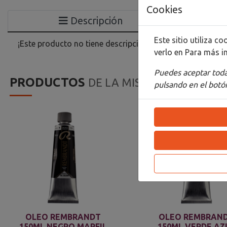
Cookies
Descripción
Este sitio utiliza 
¡Este producto no tiene descripción!
verlo en
Para más i
Puedes aceptar todas
PRODUCTOS
DE LA MISMA CATEGORIA
pulsando en el botón
OLEO REMBRANDT
OLEO REMBRAN
150ML NEGRO MARFIL
150ML VERDE AZ