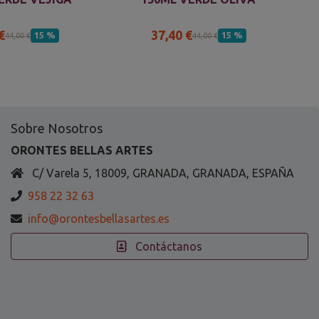
€
37,40 €
15 %
15 %
44,00 €
44,00 €
Sobre Nosotros
ORONTES BELLAS ARTES
C/ Varela 5, 18009, GRANADA, GRANADA, ESPAÑA
958 22 32 63
info@orontesbellasartes.es
Contáctanos