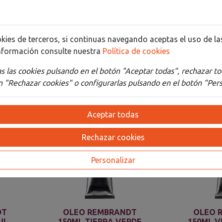
Detalles
Adjuntos
cookies de terceros, si continuas navegando aceptas el uso de 
nformación consulte nuestra
Política de cookies
 las cookies pulsando en el botón "Aceptar todas", rechazar to
 "Rechazar cookies" o configurarlas pulsando en el botón "Pers
Aceptar todas
Rechazar cookies
Personalizar
DT
OLEO REMBRANDT
OLEO 
UL
150ML TIERRA VERDE
150ML V