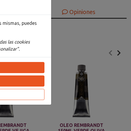
Opiniones
las mismas, puedes
das las cookies
onalizar".
REMBRANDT
OLEO REMBRANDT
ERDE VEJIGA
150ML VERDE OLIVA