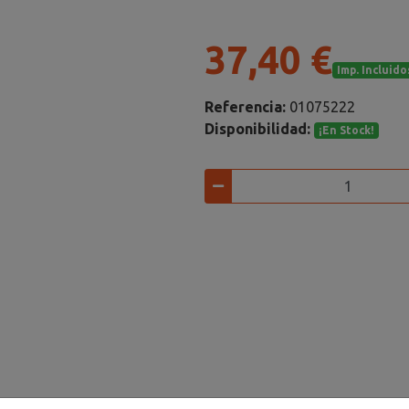
37,40 €
Imp. Incluido
Referencia:
01075222
Disponibilidad:
¡En Stock!