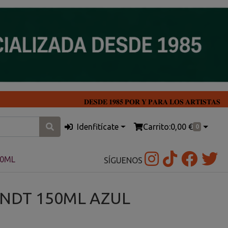
𝐃𝐄𝐒𝐃𝐄 𝟏𝟗𝟖𝟓 𝐏𝐎𝐑 𝐘 𝐏𝐀𝐑𝐀 𝐋𝐎𝐒 𝐀𝐑𝐓𝐈𝐒𝐓𝐀𝐒
Idenfitícate
Carrito:
0,00 €
0
50ML
SÍGUENOS
NDT 150ML AZUL