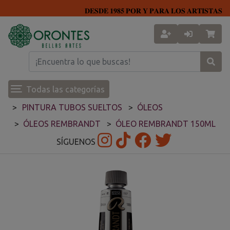
𝐃𝐄𝐒𝐃𝐄 𝟏𝟗𝟖𝟓 𝐏𝐎𝐑 𝐘 𝐏𝐀𝐑𝐀 𝐋𝐎𝐒 𝐀𝐑𝐓𝐈𝐒𝐓𝐀𝐒
Todas las categorías
PINTURA TUBOS SUELTOS
ÓLEOS
ÓLEOS REMBRANDT
ÓLEO REMBRANDT 150ML
SÍGUENOS