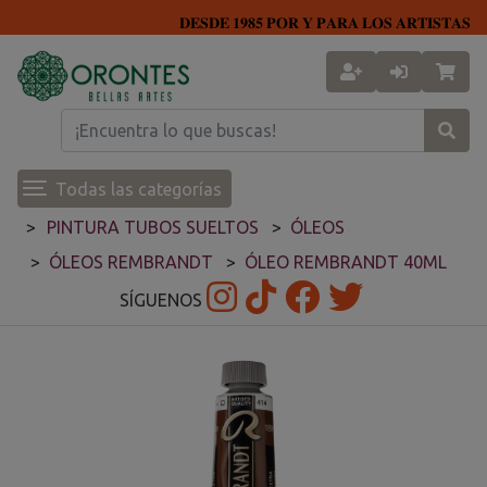
𝐃𝐄𝐒𝐃𝐄 𝟏𝟗𝟖𝟓 𝐏𝐎𝐑 𝐘 𝐏𝐀𝐑𝐀 𝐋𝐎𝐒 𝐀𝐑𝐓𝐈𝐒𝐓𝐀𝐒
Todas las categorías
PINTURA TUBOS SUELTOS
ÓLEOS
ÓLEOS REMBRANDT
ÓLEO REMBRANDT 40ML
SÍGUENOS