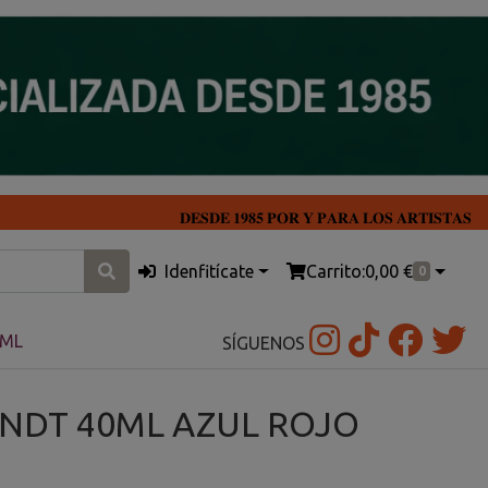
𝐃𝐄𝐒𝐃𝐄 𝟏𝟗𝟖𝟓 𝐏𝐎𝐑 𝐘 𝐏𝐀𝐑𝐀 𝐋𝐎𝐒 𝐀𝐑𝐓𝐈𝐒𝐓𝐀𝐒
Idenfitícate
Carrito:
0,00 €
0
0ML
SÍGUENOS
NDT 40ML AZUL ROJO