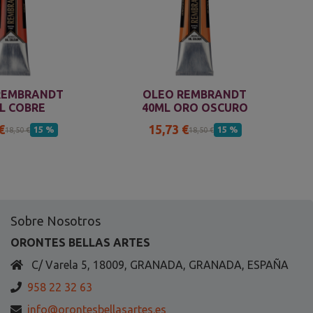
REMBRANDT
OLEO REMBRANDT
L COBRE
40ML ORO OSCURO
€
15,73 €
15 %
15 %
18,50 €
18,50 €
Sobre Nosotros
ORONTES BELLAS ARTES
C/ Varela 5, 18009, GRANADA, GRANADA, ESPAÑA
958 22 32 63
info@orontesbellasartes.es