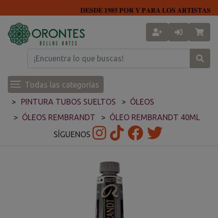
𝐃𝐄𝐒𝐃𝐄 𝟏𝟗𝟖𝟓 𝐏𝐎𝐑 𝐘 𝐏𝐀𝐑𝐀 𝐋𝐎𝐒 𝐀𝐑𝐓𝐈𝐒𝐓𝐀𝐒
Todas las categorías
PINTURA TUBOS SUELTOS
ÓLEOS
ÓLEOS REMBRANDT
ÓLEO REMBRANDT 40ML
SÍGUENOS