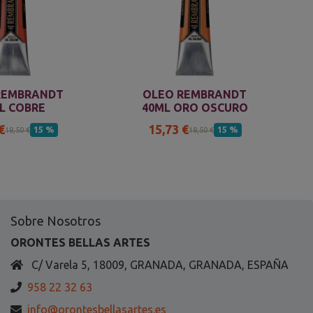
REMBRANDT
OLEO REMBRANDT
L COBRE
40ML ORO OSCURO
€
15,73 €
15 %
15 %
18,50 €
18,50 €
Sobre Nosotros
ORONTES BELLAS ARTES
C/ Varela 5, 18009, GRANADA, GRANADA, ESPAÑA
958 22 32 63
info@orontesbellasartes.es