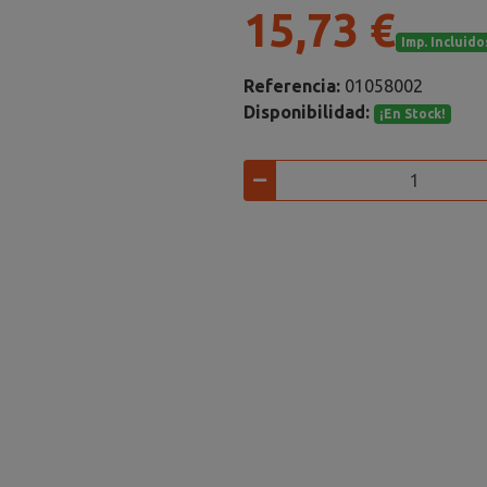
15,73 €
Imp. Incluido
Referencia:
01058002
Disponibilidad:
¡En Stock!