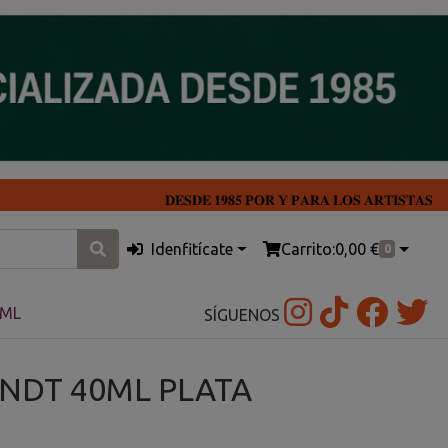
𝐃𝐄𝐒𝐃𝐄 𝟏𝟗𝟖𝟓 𝐏𝐎𝐑 𝐘 𝐏𝐀𝐑𝐀 𝐋𝐎𝐒 𝐀𝐑𝐓𝐈𝐒𝐓𝐀𝐒
Idenfitícate
Carrito:
0,00 €
0
0ML
SÍGUENOS
NDT 40ML PLATA