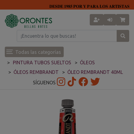
𝐃𝐄𝐒𝐃𝐄 𝟏𝟗𝟖𝟓 𝐏𝐎𝐑 𝐘 𝐏𝐀𝐑𝐀 𝐋𝐎𝐒 𝐀𝐑𝐓𝐈𝐒𝐓𝐀𝐒
Todas las categorías
PINTURA TUBOS SUELTOS
ÓLEOS
ÓLEOS REMBRANDT
ÓLEO REMBRANDT 40ML
SÍGUENOS