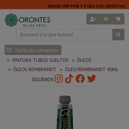
𝐃𝐄𝐒𝐃𝐄 𝟏𝟗𝟖𝟓 𝐏𝐎𝐑 𝐘 𝐏𝐀𝐑𝐀 𝐋𝐎𝐒 𝐀𝐑𝐓𝐈𝐒𝐓𝐀𝐒
Todas las categorías
PINTURA TUBOS SUELTOS
ÓLEOS
ÓLEOS REMBRANDT
ÓLEO REMBRANDT 40ML
SÍGUENOS