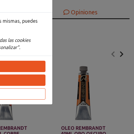
Opiniones
las mismas, puedes
das las cookies
onalizar".
REMBRANDT
OLEO REMBRANDT
L COBRE
40ML ORO OSCURO