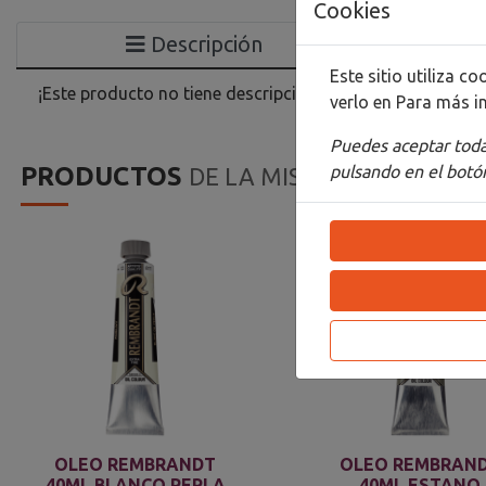
Cookies
Descripción
Este sitio utiliza 
¡Este producto no tiene descripción!
verlo en
Para más i
Puedes aceptar todas
pulsando en el botón
PRODUCTOS
DE LA MISMA CATEGORIA
OLEO REMBRANDT
OLEO REMBRAN
40ML BLANCO PERLA
40ML ESTANO