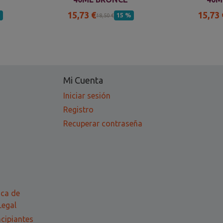
15,73 €
15,73 
%
15 %
18,50 €
Mi Cuenta
Iniciar sesión
Registro
Recuperar contraseña
ica de
Legal
ncipiantes