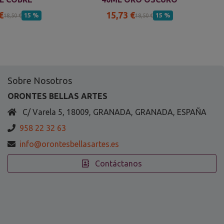
€
15,73 €
15 %
15 %
18,50 €
18,50 €
Sobre Nosotros
ORONTES BELLAS ARTES
C/ Varela 5, 18009, GRANADA, GRANADA, ESPAÑA
958 22 32 63
info@orontesbellasartes.es
Contáctanos