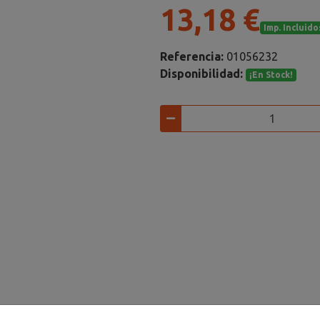
13,18 €
Imp. Incluido
Referencia:
01056232
Disponibilidad:
¡En Stock!