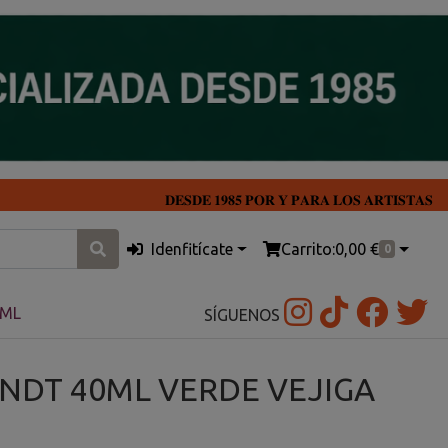
𝐃𝐄𝐒𝐃𝐄 𝟏𝟗𝟖𝟓 𝐏𝐎𝐑 𝐘 𝐏𝐀𝐑𝐀 𝐋𝐎𝐒 𝐀𝐑𝐓𝐈𝐒𝐓𝐀𝐒
Idenfitícate
Carrito:
0,00 €
0
0ML
SÍGUENOS
NDT 40ML VERDE VEJIGA