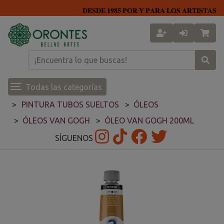
𝐃𝐄𝐒𝐃𝐄 𝟏𝟗𝟖𝟓 𝐏𝐎𝐑 𝐘 𝐏𝐀𝐑𝐀 𝐋𝐎𝐒 𝐀𝐑𝐓𝐈𝐒𝐓𝐀𝐒
Todas las categorías
PINTURA TUBOS SUELTOS
ÓLEOS
ÓLEOS VAN GOGH
ÓLEO VAN GOGH 200ML
SÍGUENOS