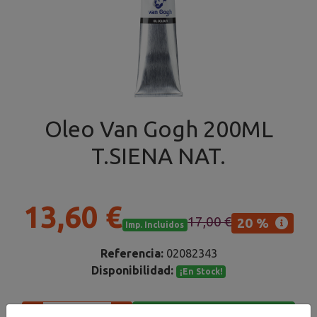
Oleo Van Gogh 200ML
T.SIENA NAT.
13,60 €
17,00 €
20 %
Imp. Incluidos
Referencia:
02082343
Disponibilidad:
¡En Stock!
Añadir al carrito