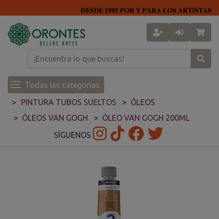
𝐃𝐄𝐒𝐃𝐄 𝟏𝟗𝟖𝟓 𝐏𝐎𝐑 𝐘 𝐏𝐀𝐑𝐀 𝐋𝐎𝐒 𝐀𝐑𝐓𝐈𝐒𝐓𝐀𝐒
Todas las categorías
PINTURA TUBOS SUELTOS
ÓLEOS
ÓLEOS VAN GOGH
ÓLEO VAN GOGH 200ML
SÍGUENOS