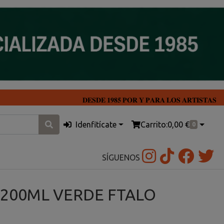
𝐃𝐄𝐒𝐃𝐄 𝟏𝟗𝟖𝟓 𝐏𝐎𝐑 𝐘 𝐏𝐀𝐑𝐀 𝐋𝐎𝐒 𝐀𝐑𝐓𝐈𝐒𝐓𝐀𝐒
Idenfitícate
Carrito:
0,00 €
0
SÍGUENOS
h 200ML VERDE FTALO