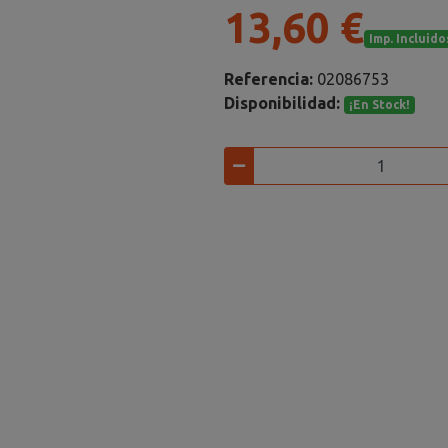
13,60 €
Imp. Incluido
Referencia:
02086753
Disponibilidad:
¡En Stock!