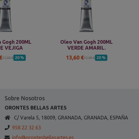
n Gogh 200ML
Oleo Van Gogh 200ML
E VEJIGA
VERDE AMARIL.
€
13,60 €
20 %
20 %
17,00 €
17,00 €
Sobre Nosotros
ORONTES BELLAS ARTES
C/ Varela 5, 18009, GRANADA, GRANADA, ESPAÑA
958 22 32 63
info@orontesbellasartes.es