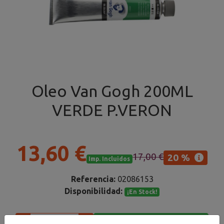
Oleo Van Gogh 200ML
VERDE P.VERON
13,60 €
17,00 €
20 %
Imp. Incluidos
Referencia:
02086153
Disponibilidad:
¡En Stock!
Añadir al carrito