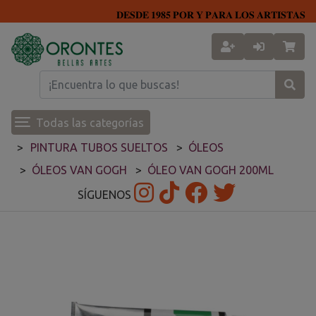
𝐃𝐄𝐒𝐃𝐄 𝟏𝟗𝟖𝟓 𝐏𝐎𝐑 𝐘 𝐏𝐀𝐑𝐀 𝐋𝐎𝐒 𝐀𝐑𝐓𝐈𝐒𝐓𝐀𝐒
Todas las categorías
PINTURA TUBOS SUELTOS
ÓLEOS
ÓLEOS VAN GOGH
ÓLEO VAN GOGH 200ML
SÍGUENOS