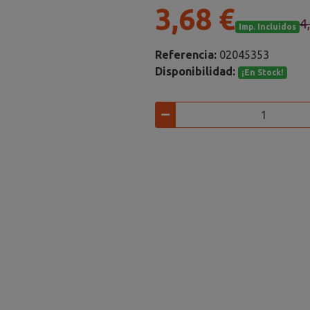
3,68 €
4
Imp. Incluidos
Referencia:
02045353
Disponibilidad:
¡En Stock!