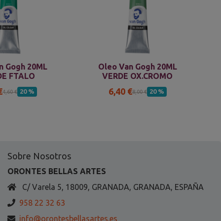
n Gogh 20ML
Oleo Van Gogh 20ML
DE FTALO
VERDE OX.CROMO
€
6,40 €
20 %
20 %
4,60 €
8,00 €
Sobre Nosotros
ORONTES BELLAS ARTES
C/ Varela 5, 18009, GRANADA, GRANADA, ESPAÑA
958 22 32 63
info@orontesbellasartes.es