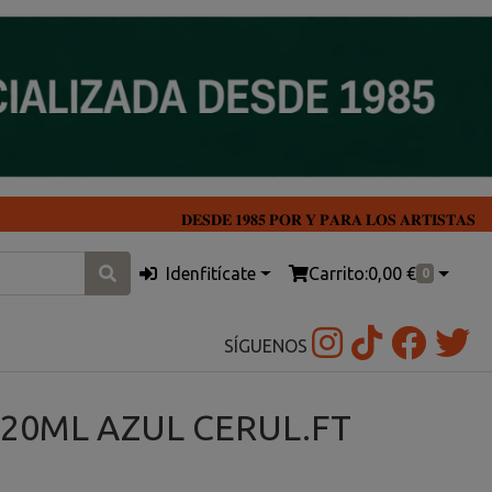
𝐃𝐄𝐒𝐃𝐄 𝟏𝟗𝟖𝟓 𝐏𝐎𝐑 𝐘 𝐏𝐀𝐑𝐀 𝐋𝐎𝐒 𝐀𝐑𝐓𝐈𝐒𝐓𝐀𝐒
Idenfitícate
Carrito:
0,00 €
0
SÍGUENOS
 20ML AZUL CERUL.FT