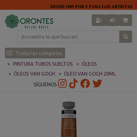
𝐃𝐄𝐒𝐃𝐄 𝟏𝟗𝟖𝟓 𝐏𝐎𝐑 𝐘 𝐏𝐀𝐑𝐀 𝐋𝐎𝐒 𝐀𝐑𝐓𝐈𝐒𝐓𝐀𝐒
Todas las categorías
PINTURA TUBOS SUELTOS
ÓLEOS
ÓLEOS VAN GOGH
ÓLEO VAN GOGH 20ML
SÍGUENOS