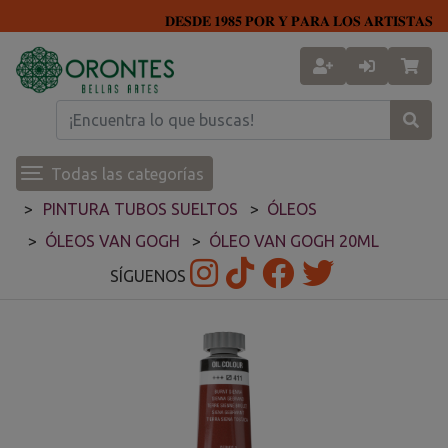
𝐃𝐄𝐒𝐃𝐄 𝟏𝟗𝟖𝟓 𝐏𝐎𝐑 𝐘 𝐏𝐀𝐑𝐀 𝐋𝐎𝐒 𝐀𝐑𝐓𝐈𝐒𝐓𝐀𝐒
Todas las categorías
PINTURA TUBOS SUELTOS
ÓLEOS
ÓLEOS VAN GOGH
ÓLEO VAN GOGH 20ML
SÍGUENOS