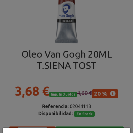
Oleo Van Gogh 20ML
T.SIENA TOST
3,68 €
4,60 €
20 %
Imp. Incluidos
Referencia:
02044113
Disponibilidad:
¡En Stock!
Añadir al carrito