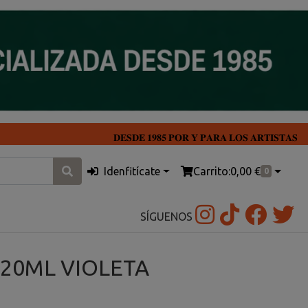
𝐃𝐄𝐒𝐃𝐄 𝟏𝟗𝟖𝟓 𝐏𝐎𝐑 𝐘 𝐏𝐀𝐑𝐀 𝐋𝐎𝐒 𝐀𝐑𝐓𝐈𝐒𝐓𝐀𝐒
Idenfitícate
Carrito:
0,00 €
0
SÍGUENOS
 20ML VIOLETA