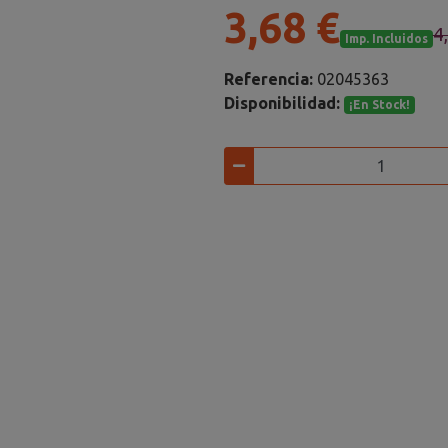
3,68 €
4
Imp. Incluidos
Referencia:
02045363
Disponibilidad:
¡En Stock!