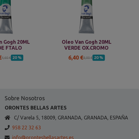
n Gogh 20ML
Oleo Van Gogh 20ML
DE FTALO
VERDE OX.CROMO
€
6,40 €
20 %
20 %
4,60 €
8,00 €
Sobre Nosotros
ORONTES BELLAS ARTES
C/ Varela 5, 18009, GRANADA, GRANADA, ESPAÑA
958 22 32 63
info@orontesbellasartes.es