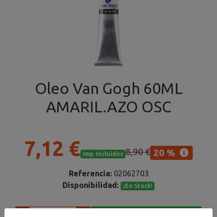
Oleo Van Gogh 60ML
AMARIL.AZO OSC
7,12 €
8,90 €
20 %
Imp. Incluidos
Referencia:
02062703
Disponibilidad:
¡En Stock!
Añadir al carrito