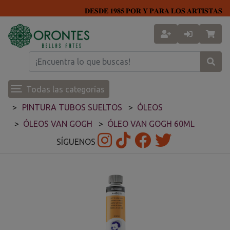
𝐃𝐄𝐒𝐃𝐄 𝟏𝟗𝟖𝟓 𝐏𝐎𝐑 𝐘 𝐏𝐀𝐑𝐀 𝐋𝐎𝐒 𝐀𝐑𝐓𝐈𝐒𝐓𝐀𝐒
Todas las categorías
PINTURA TUBOS SUELTOS
ÓLEOS
ÓLEOS VAN GOGH
ÓLEO VAN GOGH 60ML
SÍGUENOS