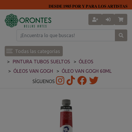
𝐃𝐄𝐒𝐃𝐄 𝟏𝟗𝟖𝟓 𝐏𝐎𝐑 𝐘 𝐏𝐀𝐑𝐀 𝐋𝐎𝐒 𝐀𝐑𝐓𝐈𝐒𝐓𝐀𝐒
Todas las categorías
PINTURA TUBOS SUELTOS
ÓLEOS
ÓLEOS VAN GOGH
ÓLEO VAN GOGH 60ML
SÍGUENOS