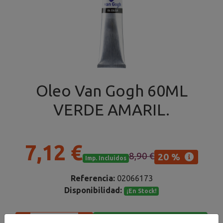
Oleo Van Gogh 60ML
VERDE AMARIL.
7,12 €
8,90 €
20 %
Imp. Incluidos
Referencia:
02066173
Disponibilidad:
¡En Stock!
Añadir al carrito