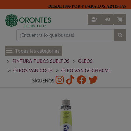
𝐃𝐄𝐒𝐃𝐄 𝟏𝟗𝟖𝟓 𝐏𝐎𝐑 𝐘 𝐏𝐀𝐑𝐀 𝐋𝐎𝐒 𝐀𝐑𝐓𝐈𝐒𝐓𝐀𝐒
Todas las categorías
PINTURA TUBOS SUELTOS
ÓLEOS
ÓLEOS VAN GOGH
ÓLEO VAN GOGH 60ML
SÍGUENOS