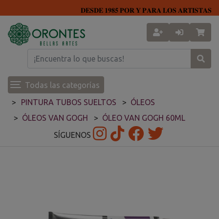
𝐃𝐄𝐒𝐃𝐄 𝟏𝟗𝟖𝟓 𝐏𝐎𝐑 𝐘 𝐏𝐀𝐑𝐀 𝐋𝐎𝐒 𝐀𝐑𝐓𝐈𝐒𝐓𝐀𝐒
Todas las categorías
PINTURA TUBOS SUELTOS
ÓLEOS
ÓLEOS VAN GOGH
ÓLEO VAN GOGH 60ML
SÍGUENOS