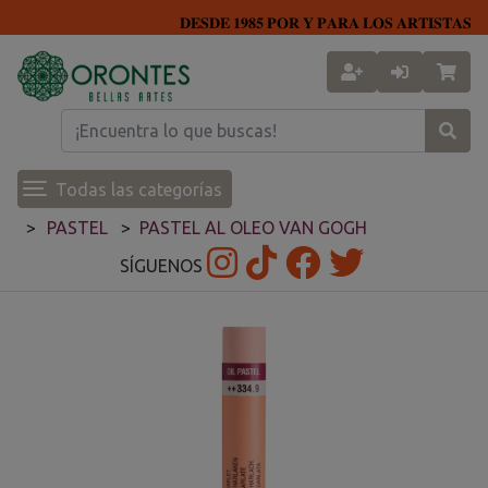
𝐃𝐄𝐒𝐃𝐄 𝟏𝟗𝟖𝟓 𝐏𝐎𝐑 𝐘 𝐏𝐀𝐑𝐀 𝐋𝐎𝐒 𝐀𝐑𝐓𝐈𝐒𝐓𝐀𝐒
Todas las categorías
PASTEL
PASTEL AL OLEO VAN GOGH
SÍGUENOS