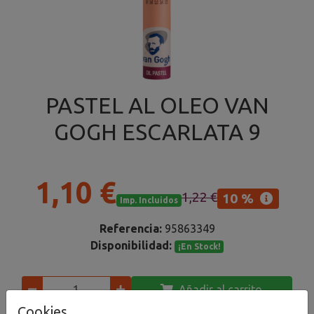
PASTEL AL OLEO VAN
GOGH ESCARLATA 9
1,10 €
1,22 €
10 %
Imp. Incluidos
Referencia:
95863349
Disponibilidad:
¡En Stock!
Añadir al carrito
Cookies