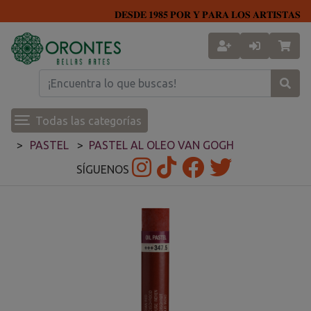
𝐃𝐄𝐒𝐃𝐄 𝟏𝟗𝟖𝟓 𝐏𝐎𝐑 𝐘 𝐏𝐀𝐑𝐀 𝐋𝐎𝐒 𝐀𝐑𝐓𝐈𝐒𝐓𝐀𝐒
Todas las categorías
PASTEL
PASTEL AL OLEO VAN GOGH
SÍGUENOS