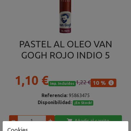
PASTEL AL OLEO VAN
GOGH ROJO INDIO 5
1,10 €
1,22 €
10 %
Imp. Incluidos
Referencia:
95863475
Disponibilidad:
¡En Stock!
Añadir al carrito
Cookies