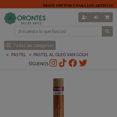
𝐃𝐄𝐒𝐃𝐄 𝟏𝟗𝟖𝟓 𝐏𝐎𝐑 𝐘 𝐏𝐀𝐑𝐀 𝐋𝐎𝐒 𝐀𝐑𝐓𝐈𝐒𝐓𝐀𝐒
Todas las categorías
PASTEL
PASTEL AL OLEO VAN GOGH
SÍGUENOS