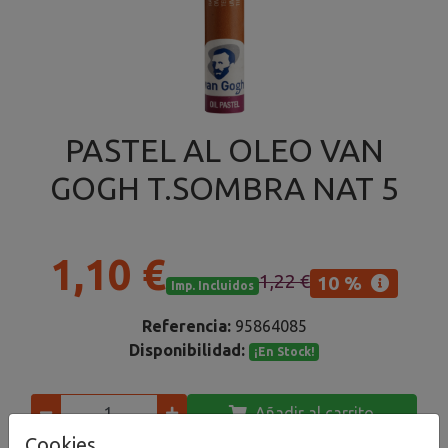
PASTEL AL OLEO VAN
GOGH T.SOMBRA NAT 5
1,10 €
1,22 €
10 %
Imp. Incluidos
Referencia:
95864085
Disponibilidad:
¡En Stock!
Añadir al carrito
Cookies