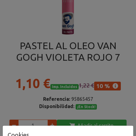
PASTEL AL OLEO VAN
GOGH VIOLETA ROJO 7
1,10 €
1,22 €
10 %
Imp. Incluidos
Referencia:
95865457
Disponibilidad:
¡En Stock!
Añadir al carrito
Cookies