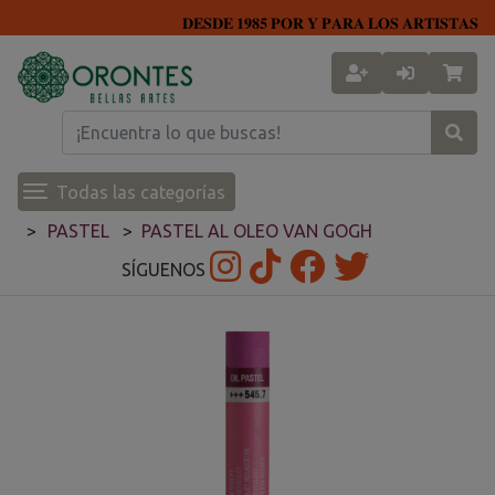
𝐃𝐄𝐒𝐃𝐄 𝟏𝟗𝟖𝟓 𝐏𝐎𝐑 𝐘 𝐏𝐀𝐑𝐀 𝐋𝐎𝐒 𝐀𝐑𝐓𝐈𝐒𝐓𝐀𝐒
Todas las categorías
PASTEL
PASTEL AL OLEO VAN GOGH
SÍGUENOS