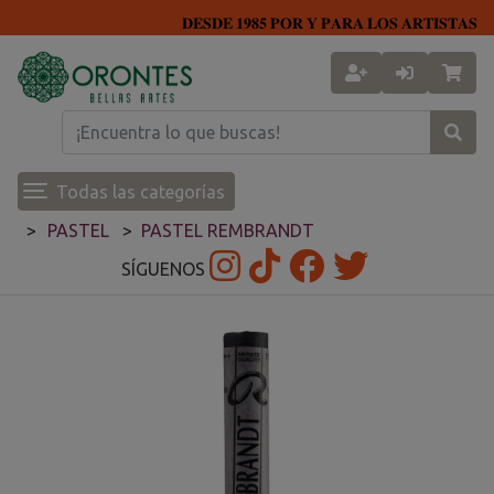
𝐃𝐄𝐒𝐃𝐄 𝟏𝟗𝟖𝟓 𝐏𝐎𝐑 𝐘 𝐏𝐀𝐑𝐀 𝐋𝐎𝐒 𝐀𝐑𝐓𝐈𝐒𝐓𝐀𝐒
Todas las categorías
PASTEL
PASTEL REMBRANDT
SÍGUENOS